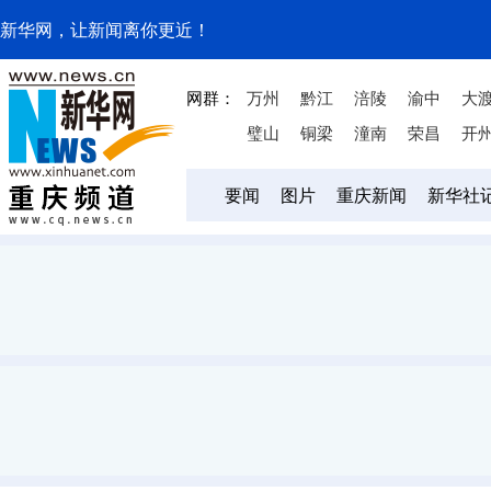
新华网，让新闻离你更近！
网群：
万州
黔江
涪陵
渝中
大
璧山
铜梁
潼南
荣昌
开
要闻
图片
重庆新闻
新华社
[专题]
微纪录·重庆故事
[专题]
万州加快建设重庆重要城市副中