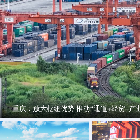
“大美中国·西部如歌”国际音乐故事会在重
西渝高铁庄子村跨沪蓉高速特大桥顺利合
重庆：放大枢纽优势 推动“通道+经贸+产