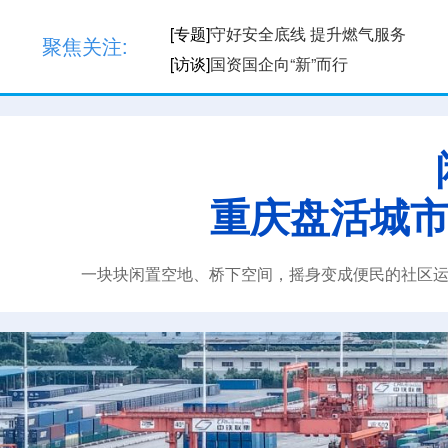
[专题]
2026年重庆市大渡口区城市宣传
[专题]
守好安全底线 提升燃气服务
聚焦关注:
[访谈]
国资国企向“新”而行
[专题]
微纪录·重庆故事
[专题]
万州加快建设重庆重要城市副中
[专题]
2026年重庆市大渡口区城市宣传
重庆盘活城市
一块块闲置空地、桥下空间，摇身变成便民的社区运