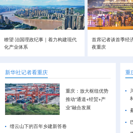
瞭望·治国理政纪事｜着力构建现代
首席记者谈首季经济
化产业体系
夜重庆
新华社记者看重庆
重
重庆：放大枢纽优势
推动“通道+经贸+产
业”融合发展
缙云山下的百年乡建新答卷