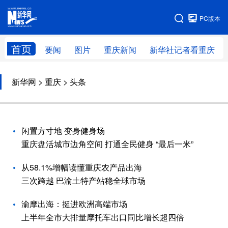
手机版
PC版本
网站地图
首页
要闻
图片
重庆新闻
新华社记者看重庆
新华网
>
重庆
> 头条
闲置方寸地 变身健身场
重庆盘活城市边角空间 打通全民健身 “最后一米”
从58.1%增幅读懂重庆农产品出海
三次跨越 巴渝土特产站稳全球市场
渝摩出海：挺进欧洲高端市场
上半年全市大排量摩托车出口同比增长超四倍