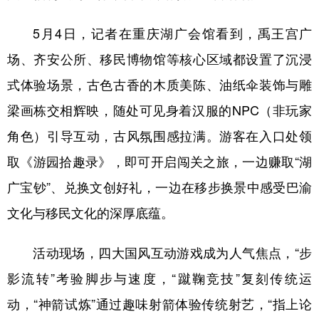
5月4日，记者在重庆湖广会馆看到，禹王宫广
场、齐安公所、移民博物馆等核心区域都设置了沉浸
式体验场景，古色古香的木质美陈、油纸伞装饰与雕
梁画栋交相辉映，随处可见身着汉服的NPC（非玩家
角色）引导互动，古风氛围感拉满。游客在入口处领
取《游园拾趣录》，即可开启闯关之旅，一边赚取“湖
广宝钞”、兑换文创好礼，一边在移步换景中感受巴渝
文化与移民文化的深厚底蕴。
活动现场，四大国风互动游戏成为人气焦点，“步
影流转”考验脚步与速度，“蹴鞠竞技”复刻传统运
动，“神箭试炼”通过趣味射箭体验传统射艺，“指上论