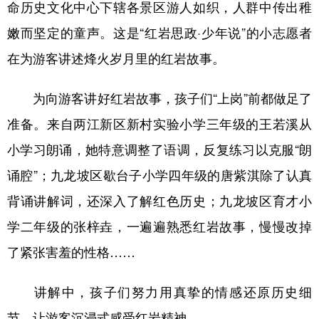
命历史文化中心下辖各景区游人如织，人群中传出稚
嫩而坚定的童声。这是“红岩思政·少年说”的小志愿者
在为游客讲述烽火岁月里的红岩故事。
为向游客讲好红岩故事，孩子们“上岗”前都做足了
准备。来自两江新区新村实验小学三年级的王若溪从
小学习朗诵，她特意调整了语调，反复练习以克服“朗
诵腔”；九龙坡区歇台子小学四年级的唐紫淇除了认真
背诵讲解词，还深入了解红色历史；九龙坡区育才小
学二年级的张梓垚，一遍遍熟悉红岩故事，慢慢改掉
了紧张害羞的性格……
讲解中，孩子们努力用真挚的情感还原历史细
节，让游客沉浸式感受红岩精神。