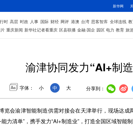
新华网
行时
高层
时政
人事
国际
财经
网评
港澳
台湾
思客智库
全球连线
教
图片
重庆新闻
新华社记者看重庆
区县联播
金融·国企
园区
电力
教育
旅
渝津协同发力“AI+制造
字体：
小
中
大
分享到：
业博览会渝津智能制造供需对接会在天津举行，现场达成两
I服务能力清单”，携手发力“AI+制造业”，打造全国区域智