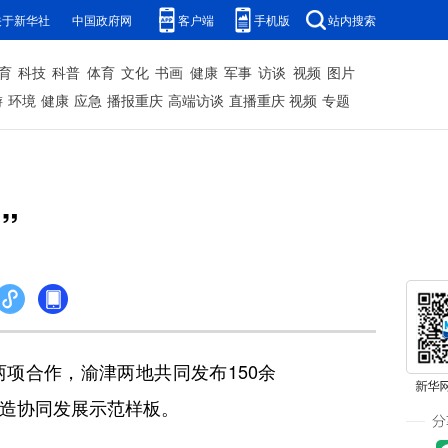
关于新华社
中国政府网
客户端
手机版
站内搜索
育
科技
科普
体育
文化
书画
健康
军事
访谈
视频
图片
游
环境
健康
应急
播报重庆
高端访谈
直播重庆
视频
专题
”
项合作，渝津两地共同发布150余
能制造协同发展示范样板。