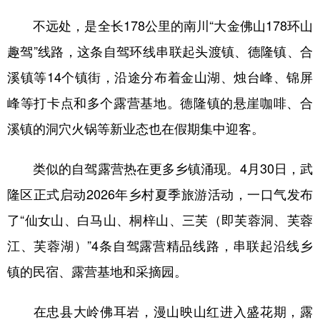
不远处，是全长178公里的南川“大金佛山178环山
趣驾”线路，这条自驾环线串联起头渡镇、德隆镇、合
溪镇等14个镇街，沿途分布着金山湖、烛台峰、锦屏
峰等打卡点和多个露营基地。德隆镇的悬崖咖啡、合
溪镇的洞穴火锅等新业态也在假期集中迎客。
类似的自驾露营热在更多乡镇涌现。4月30日，武
隆区正式启动2026年乡村夏季旅游活动，一口气发布
了“仙女山、白马山、桐梓山、三芙（即芙蓉洞、芙蓉
江、芙蓉湖）”4条自驾露营精品线路，串联起沿线乡
镇的民宿、露营基地和采摘园。
在忠县大岭佛耳岩，漫山映山红进入盛花期，露