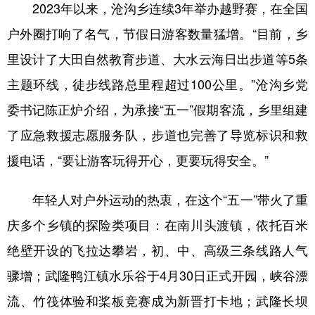
2023年以来，沧沟乡连续3年举办越野赛，在全国
户外圈打响了名气，节假日游客数量猛增。“目前，乡
里设计了大田自然教育步道、大水云海日出步道等5条
主题环线，徒步线路总里程超过100公里。”沧沟乡党
委书记陈正炉介绍，为承接“五一”假期客流，乡里组建
了应急救援志愿服务队，步道也完善了导览标识和救
援电话，“要让游客玩得开心，更要玩得安全。”
年轻人对户外运动的热衷，在这个“五一”带火了重
庆多个乡镇的探险类项目：在南川头渡镇，依托百米
绝壁开设的飞拉达攀岩，初、中、高级三条线路人气
骤增；武隆鸭江镇水乐谷于4月30日正式开园，峡谷漂
流、竹筏体验和桨板竞赛成为新晋打卡地；武隆长坝