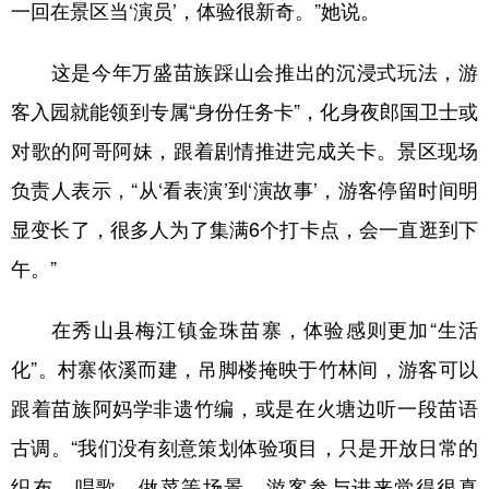
一回在景区当‘演员’，体验很新奇。”她说。
这是今年万盛苗族踩山会推出的沉浸式玩法，游
客入园就能领到专属“身份任务卡”，化身夜郎国卫士或
对歌的阿哥阿妹，跟着剧情推进完成关卡。景区现场
负责人表示，“从‘看表演’到‘演故事’，游客停留时间明
显变长了，很多人为了集满6个打卡点，会一直逛到下
午。”
在秀山县梅江镇金珠苗寨，体验感则更加“生活
化”。村寨依溪而建，吊脚楼掩映于竹林间，游客可以
跟着苗族阿妈学非遗竹编，或是在火塘边听一段苗语
古调。“我们没有刻意策划体验项目，只是开放日常的
织布、唱歌、做菜等场景，游客参与进来觉得很真