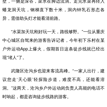
壁，一侧是深谷，渠水在脚边流淌。走完水渠再转入
蟠龙洞天坑，钢梯直下数十米，洞内钟乳石形态各
异，需借助头灯才能看清前路。
“水渠加天坑刚好玩一天，路线够野。”一位从重庆
中心城区自驾来的游客告诉记者，今年初下乐村在某
户外运动App上爆火，假期首日这条徒步线就已经出
现“堵人”了。
武隆区沧沟乡也迎来客流高峰。“一家人出行，建
议您走‘天心眼’轻探险步道，难度不高，还能看溶
洞。”这两天，沧沟乡户外运动岗负责人高能的电话不
时响起，都是咨询徒步线路的游客。