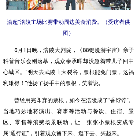
渝超”涪陵主场比赛带动周边美食消费。（受访者供
图）
6月1日晚，涪陵大剧院，《88键漫游宇宙》亲子
科普音乐会刚落幕，观众余承晖却没急着带儿子回中
心城区。“明天去武陵山大裂谷，票根能免门票，这福
利难得！”他扬了扬手中的票根，笑着说。
曾经用完即弃的票根，如今在涪陵成了“香饽饽”。
当地巧妙地将演出、赛事等活动与餐饮、住宿、景
区、零售等消费场景联动，让一张张小票根变成专
属“通行证”，引着观众留下来、逛下去、买起来。