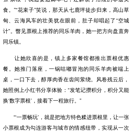
食。”“花束子”笑说，那天从七鹿坪徒步归来，高山草
甸、云海风车的壮美犹在眼前，肚子却唱起了“空城
计”。瞥见票根上推荐的同乐羊肉，她一把方向盘直奔
同乐镇。
让她欣喜的是，镇上多家餐馆都推出票根优惠
餐。她推门落座，一锅咕嘟冒泡的同乐羊肉被端上
桌，一口下去，醇厚肉香在齿间萦绕。风卷残云后，
她照例上小红书分享体验：“发笔记攒积分，积分又能
换‘数字票根’，接着下一程旅行。”
“‘一票畅玩’，就是把地方特色糅进票根里，让一张
小票根成为勾连游客与城市的情感纽带，实现从一次