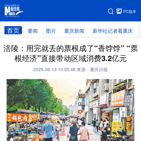
手机版
PC版本
网站地图
首页
要闻
图片
重庆新闻
新华社记者看重庆
涪陵：用完就丢的票根成了“香饽饽” “票
根经济”直接带动区域消费3.2亿元
2026-06-13 10:00:48
来源：重庆日报