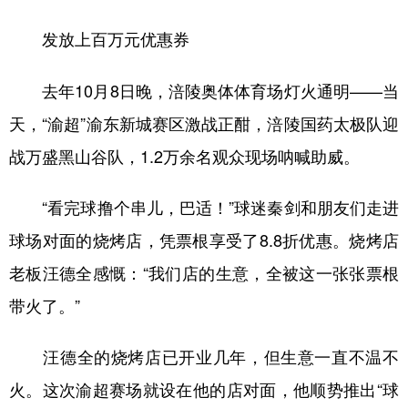
发放上百万元优惠券
去年10月8日晚，涪陵奥体体育场灯火通明——当
天，“渝超”渝东新城赛区激战正酣，涪陵国药太极队迎
战万盛黑山谷队，1.2万余名观众现场呐喊助威。
“看完球撸个串儿，巴适！”球迷秦剑和朋友们走进
球场对面的烧烤店，凭票根享受了8.8折优惠。烧烤店
老板汪德全感慨：“我们店的生意，全被这一张张票根
带火了。”
汪德全的烧烤店已开业几年，但生意一直不温不
火。这次渝超赛场就设在他的店对面，他顺势推出“球