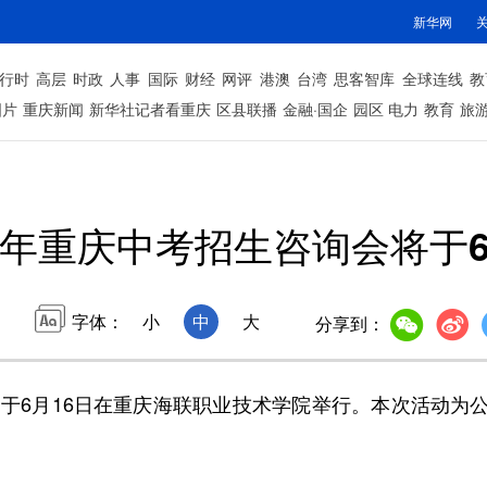
新华网
行时
高层
时政
人事
国际
财经
网评
港澳
台湾
思客智库
全球连线
教
图片
重庆新闻
新华社记者看重庆
区县联播
金融·国企
园区
电力
教育
旅
26年重庆中考招生咨询会将于6
字体：
小
中
大
分享到：
于6月16日在重庆海联职业技术学院举行。本次活动为