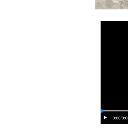
0:00
/0:0