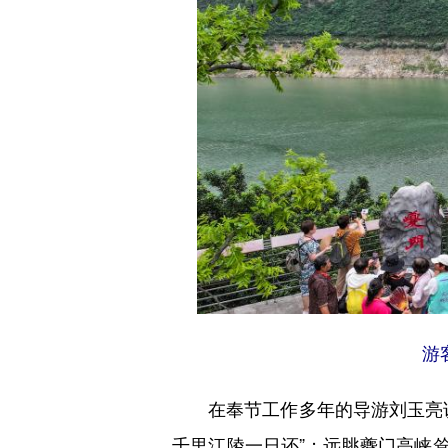
游
在奉节工作多年的导游刘玉亮说
千里江陵一日还”；远眺夔门高峡