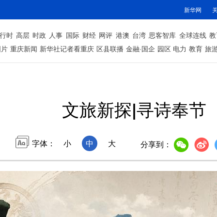
新华网
行时
高层
时政
人事
国际
财经
网评
港澳
台湾
思客智库
全球连线
教
图片
重庆新闻
新华社记者看重庆
区县联播
金融·国企
园区
电力
教育
旅
文旅新探|寻诗奉节
字体：
小
中
大
分享到：