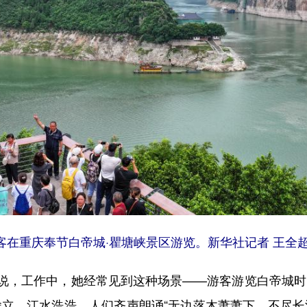
客在重庆奉节白帝城·瞿塘峡景区游览。新华社记者 王全超
，工作中，她经常见到这种场景——游客游览白帝城时，
耸立、江水浩浩，人们齐声朗诵“无边落木萧萧下，不尽长