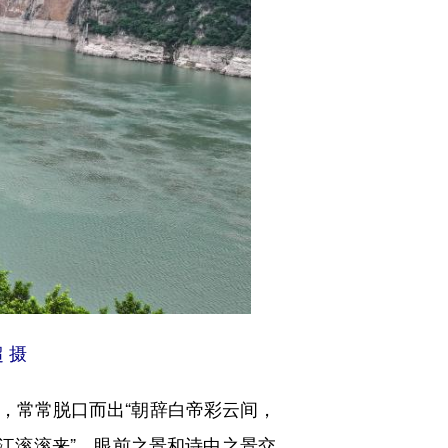
 摄
常常脱口而出“朝辞白帝彩云间，
江滚滚来”。眼前之景和诗中之景交