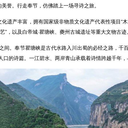
美誉。行走奉节，仿佛踏上一场寻诗之旅。
化遗产丰富，拥有国家级非物质文化遗产代表性项目“木
艺”，以及白帝城·瞿塘峡、夔州古城遗址等重大文物古迹
间。奉节瞿塘峡是古代水路入川出蜀的必经之路，千百
人口的诗篇。一江碧水、两岸青山承载着诗情跨越千年，