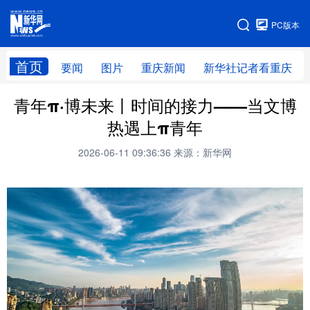
手机版
PC版本
网站地图
首页
要闻
图片
重庆新闻
新华社记者看重庆
青年π·博未来丨时间的接力——当文博
热遇上π青年
2026-06-11 09:36:36
来源：新华网