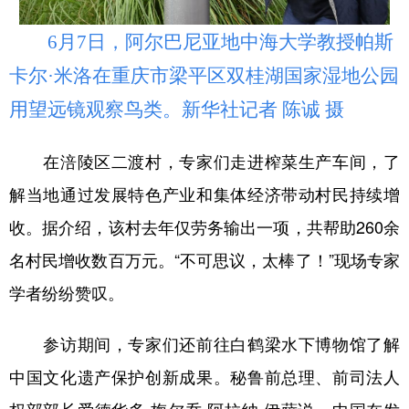
6月7日，阿尔巴尼亚地中海大学教授帕斯
卡尔·米洛在重庆市梁平区双桂湖国家湿地公园
用望远镜观察鸟类。新华社记者 陈诚 摄
在涪陵区二渡村，专家们走进榨菜生产车间，了
解当地通过发展特色产业和集体经济带动村民持续增
收。据介绍，该村去年仅劳务输出一项，共帮助260余
名村民增收数百万元。“不可思议，太棒了！”现场专家
学者纷纷赞叹。
参访期间，专家们还前往白鹤梁水下博物馆了解
中国文化遗产保护创新成果。秘鲁前总理、前司法人
权部部长爱德华多·梅尔乔·阿拉纳·伊萨说，中国在发