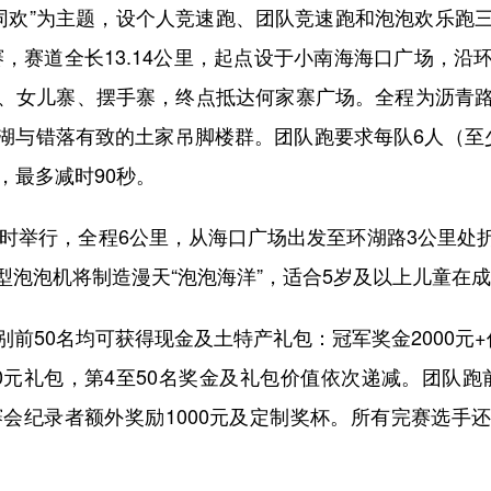
欢”为主题，设个人竞速跑、团队竞速跑和泡泡欢乐跑
开赛，赛道全长13.14公里，起点设于小南海海口广场，
、女儿寨、摆手寨，终点抵达何家寨广场。全程为沥青
湖与错落有致的土家吊脚楼群。团队跑要求每队6人（至
，最多减时90秒。
时举行，全程6公里，从海口广场出发至环湖路3公里处
型泡泡机将制造漫天“泡泡海洋”，适合5岁及以上儿童在
0名均可获得现金及土特产礼包：冠军奖金2000元+价值
200元礼包，第4至50名奖金及礼包价值依次递减。团队跑前
赛会纪录者额外奖励1000元及定制奖杯。所有完赛选