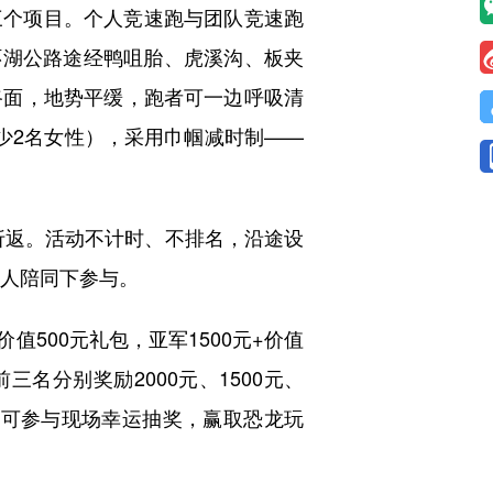
三个项目。个人竞速跑与团队竞速跑
沿环湖公路途经鸭咀胎、虎溪沟、板夹
路面，地势平缓，跑者可一边呼吸清
少2名女性），采用巾帼减时制——
折返。活动不计时、不排名，沿途设
成人陪同下参与。
500元礼包，亚军1500元+价值
三名分别奖励2000元、1500元、
手还可参与现场幸运抽奖，赢取恐龙玩