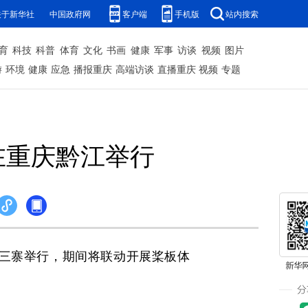
关于新华社
中国政府网
客户端
手机版
站内搜索
育
科技
科普
体育
文化
书画
健康
军事
访谈
视频
图片
游
环境
健康
应急
播报重庆
高端访谈
直播重庆
视频
专题
在重庆黔江举行
三寨举行，期间将联动开展桨板体