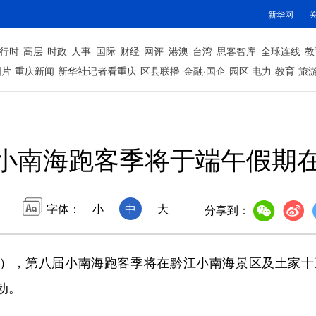
新华网
行时
高层
时政
人事
国际
财经
网评
港澳
台湾
思客智库
全球连线
教
图片
重庆新闻
新华社记者看重庆
区县联播
金融·国企
园区
电力
教育
旅
小南海跑客季将于端午假期
字体：
小
中
大
分享到：
期），第八届小南海跑客季将在黔江小南海景区及土家十
动。