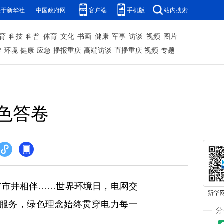
关于新华社
中国政府网
客户端
手机版
站内搜索
育
科技
科普
体育
文化
书画
健康
军事
访谈
视频
图片
游
环境
健康
应急
播报重庆
高端访谈
直播重庆
视频
专题
色答卷
市井相伴……世界环境日，电网交
服务，绿色理念始终贯穿电力每一