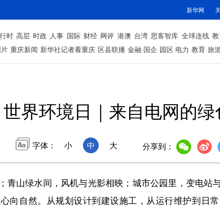
新华网
行时
高层
时政
人事
国际
财经
网评
港澳
台湾
思客智库
全球连线
教
图片
重庆新闻
新华社记者看重庆
区县联播
金融·国企
园区
电力
教育
旅
世界环境日｜来自电网的绿
字体：
小
中
大
分享到：
青山绿水间，风机与光影相映；城市公园里，变电站与
以心向自然。从规划设计到建设施工，从运行维护到日常