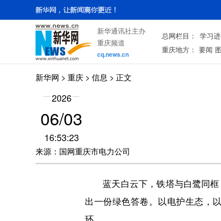
新华通讯社主办
总网栏目：
学习进
重庆频道
重庆地方：
要闻
cq.news.cn
新华网
>
重庆
> 信息 > 正文
2026
06/03
16:53:23
来源：国网重庆市电力公司
蓝天白云下，铁塔与白鹭同框；
出一份绿色答卷。以电护生态，
环。