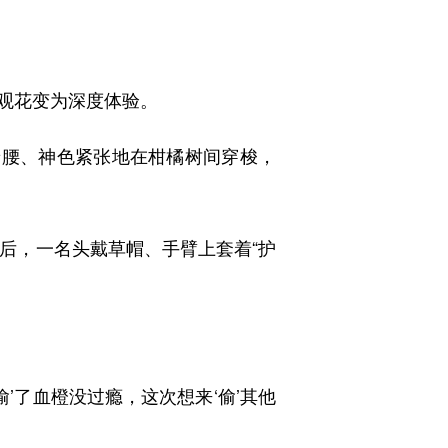
观花变为深度体验。
腰、神色紧张地在柑橘树间穿梭，
后，一名头戴草帽、手臂上套着“护
了血橙没过瘾，这次想来‘偷’其他