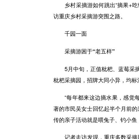
乡村采摘游如何跳出“摘果+吃饭
访重庆乡村采摘游突围之路。
千园一面
采摘游困于“老五样”
5月中旬，正值枇杷、蓝莓采摘旺
枇杷采摘园，招牌大同小异，均标
“每年都来这边摘水果，感觉每
著的市民吴女士回忆起半个月前的
传的亲子活动就是喂兔子、钓小鱼
记者走访发现，重庆多数采摘园仍