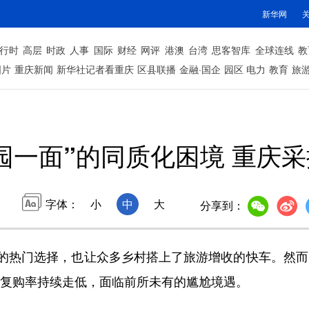
新华网
行时
高层
时政
人事
国际
财经
网评
港澳
台湾
思客智库
全球连线
教
图片
重庆新闻
新华社记者看重庆
区县联播
金融·国企
园区
电力
教育
旅
园一面”的同质化困境 重庆采
字体：
小
中
大
分享到：
热门选择，也让众多乡村搭上了旅游增收的快车。然而，
，复购率持续走低，面临前所未有的尴尬境遇。