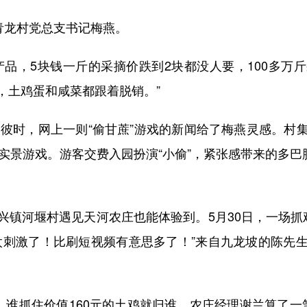
青龙村党总支书记梅燕。
，5块钱一斤的采摘价跌到2块都没人要，100多万
，土鸡蛋和咸菜都跟着脱销。”
彼时，网上一则“偷甘蔗”游戏的新闻给了梅燕灵感。村
实景游戏。游客交费入园扮演“小偷”，紧张感带来的多巴
河堰村遇见天河农庄也能体验到。5月30日，一场抓
太刺激了！比刷短视频有意思多了！”来自九龙坡的陈先
抓住价值160元的土鸡就归谁。农庄经理谢兰算了一笔