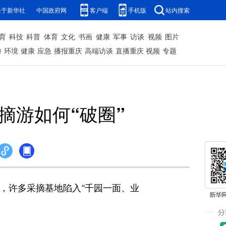
关于新华社
中国政府网
客户端
手机版
站内搜索
育
科技
科普
体育
文化
书画
健康
军事
访谈
视频
图片
游
环境
健康
应急
播报重庆
高端访谈
直播重庆
视频
专题
摘游如何“破圈”
许多采摘基地陷入“千园一面、业