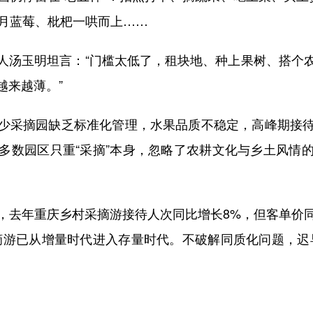
5月蓝莓、枇杷一哄而上……
汤玉明坦言：“门槛太低了，租块地、种上果树、搭个农
越来越薄。”
采摘园缺乏标准化管理，水果品质不稳定，高峰期接待
多数园区只重“采摘”本身，忽略了农耕文化与乡土风情
年重庆乡村采摘游接待人次同比增长8%，但客单价同比
摘游已从增量时代进入存量时代。不破解同质化问题，迟