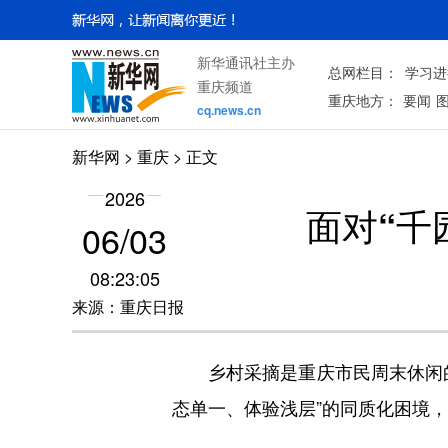
新华通讯社主办
总网栏目：
学习进
重庆频道
重庆地方：
要闻
cq.news.cn
新华网
>
重庆
> 正文
2026
面对“千
06/03
08:23:05
来源：重庆日报
乡村采摘是重庆市民周末休闲的
态单一、体验浅层”的同质化困境