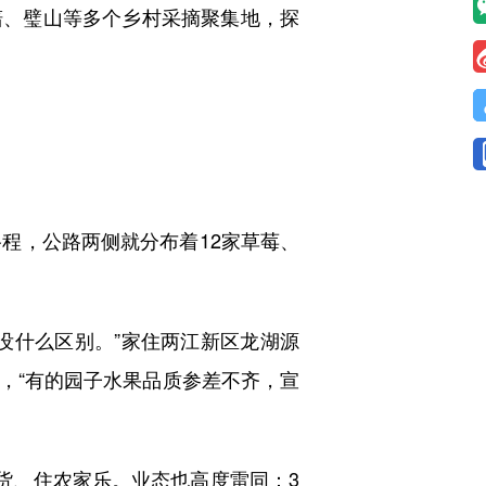
碚、璧山等多个乡村采摘聚集地，探
程，公路两侧就分布着12家草莓、
什么区别。”家住两江新区龙湖源
，“有的园子水果品质参差不齐，宣
货、住农家乐。业态也高度雷同：3