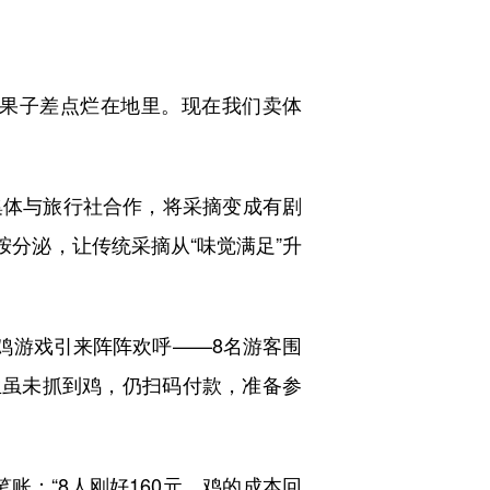
斤果子差点烂在地里。现在我们卖体
集体与旅行社合作，将采摘变成有剧
胺分泌，让传统采摘从“味觉满足”升
鸡游戏引来阵阵欢呼——8名游客围
生虽未抓到鸡，仍扫码付款，准备参
账：“8人刚好160元，鸡的成本回