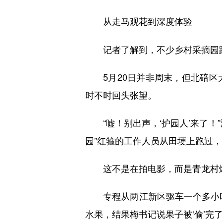
从走马观花到深度体验
记者了解到，不少乡村采摘园跳
5月20日并非周末，但北碚区
时不时回头张望。
“嘘！别出声，‘护园人’来了！
园”红箍的工作人员从田埂上跑过，
这不是在拍电影，而是青龙村爆火
专程从两江新区驱车一个多小时赶
水果，结果梅书记说果子被‘偷’完了