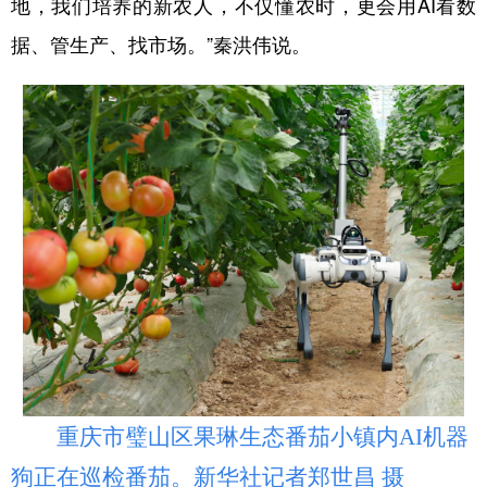
地，我们培养的新农人，不仅懂农时，更会用AI看数
据、管生产、找市场。”秦洪伟说。
重庆市璧山区果琳生态番茄小镇内AI机器
狗正在巡检番茄。新华社记者郑世昌 摄