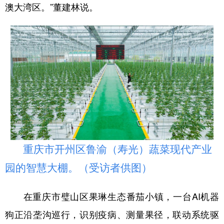
澳大湾区
。”董建林说。
重庆市开州区鲁渝（寿光）蔬菜现代产业
园的智慧大棚。（受访者供图）
在重庆市璧山区果琳生态番茄小镇，一台AI机器
狗正沿垄沟巡行，识别疫病、测量果径，联动系统驱