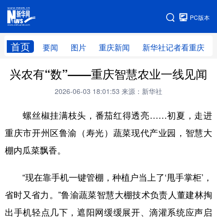
手机版
PC版本
网站地图
首页
要闻
图片
重庆新闻
新华社记者看重庆
兴农有“数”——重庆智慧农业一线见闻
2026-06-03 18:01:53
来源：新华社
螺丝椒挂满枝头，番茄红得透亮……初夏，走进
重庆市开州区鲁渝（寿光）蔬菜现代产业园
，智慧大
棚内瓜菜飘香。
“现在靠手机一键管棚，种植户当上了‘甩手掌柜’，
省时又省力。”鲁渝蔬菜智慧大棚技术负责人董建林掏
出手机轻点几下，遮阳网缓缓展开、滴灌系统应声启