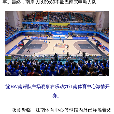
事。最终，南岸队以69:80不敌巴南宗申动力队。
“渝BA”南岸队主场赛事在乐动力江南体育中心激情开
赛。
夜幕降临，江南体育中心篮球馆内外已洋溢着浓