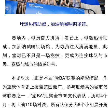
球迷热情助威，加油呐喊响彻场馆。
赛场内，球员奋力拼搏；看台上，球迷热情助
威，加油呐喊响彻场馆，为球员注入满满能量。此
刻，篮球已不只是一场竞技，更成为连接球队与市
民、赛场与城市的情感纽带。
本场对决，正是本届“渝BA”联赛的精彩缩影。作
为重庆体育史上覆盖范围最广、参与度最高的城市篮
球联赛之一，“渝BA”汇聚全市39支代表队，历时4个
月，将上演110场对决。所有队伍分为8个小组展开角