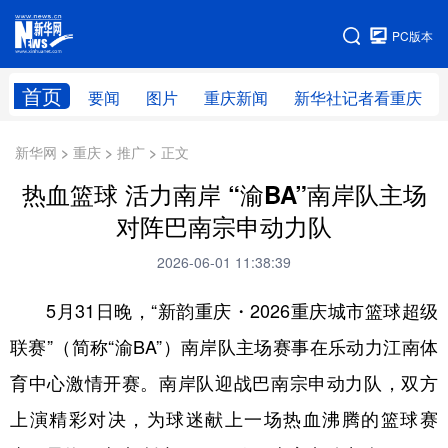
手机版
PC版本
网站地图
首页
要闻
图片
重庆新闻
新华社记者看重庆
新华网 > 重庆 > 推广 > 正文
热血篮球 活力南岸 “渝BA”南岸队主场
对阵巴南宗申动力队
2026-06-01 11:38:39
5月31日晚，“新韵重庆・2026重庆城市篮球超级
联赛”（简称“渝BA”）南岸队主场赛事在乐动力江南体
育中心激情开赛。南岸队迎战巴南宗申动力队，双方
上演精彩对决，为球迷献上一场热血沸腾的篮球赛