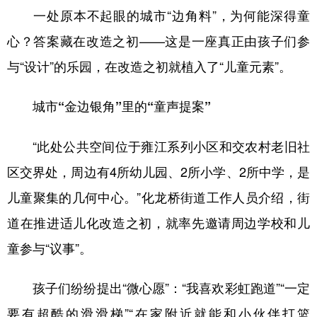
一处原本不起眼的城市“边角料”，为何能深得童
心？答案藏在改造之初——这是一座真正由孩子们参
与“设计”的乐园，在改造之初就植入了“儿童元素”。
城市“金边银角”里的“童声提案”
“此处公共空间位于雍江系列小区和交农村老旧社
区交界处，周边有4所幼儿园、2所小学、2所中学，是
儿童聚集的几何中心。”化龙桥街道工作人员介绍，街
道在推进适儿化改造之初，就率先邀请周边学校和儿
童参与“议事”。
孩子们纷纷提出“微心愿”：“我喜欢彩虹跑道”“一定
要有超酷的滑滑梯”“在家附近就能和小伙伴打篮