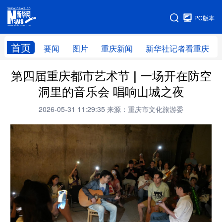
手机版
PC版本
网站地图
首页
要闻
图片
重庆新闻
新华社记者看重庆
第四届重庆都市艺术节 | 一场开在防空
洞里的音乐会 唱响山城之夜
2026-05-31 11:29:35
来源：重庆市文化旅游委