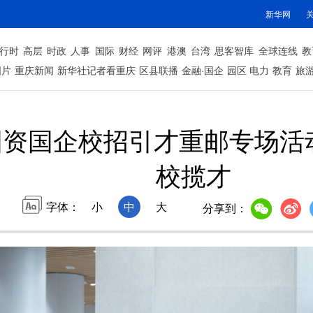
新华网
行时
高层
时政
人事
国际
财经
网评
港澳
台湾
思客智库
全球连线
教
图片
重庆新闻
新华社记者看重庆
区县联播
金融·国企
园区
电力
教育
旅
庆国资国企校招引才重邮专场活
校揽才
字体：
小
中
大
分享到：