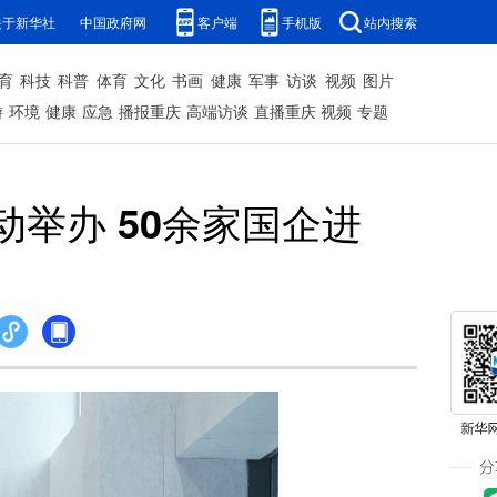
关于新华社
中国政府网
客户端
手机版
站内搜索
育
科技
科普
体育
文化
书画
健康
军事
访谈
视频
图片
游
环境
健康
应急
播报重庆
高端访谈
直播重庆
视频
专题
动举办 50余家国企进