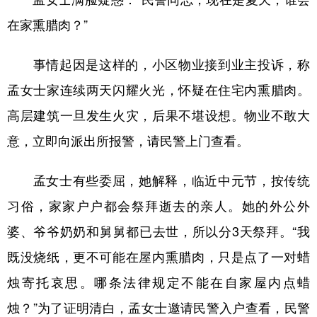
在家熏腊肉？”
事情起因是这样的，小区物业接到业主投诉，称
孟女士家连续两天闪耀火光，怀疑在住宅内熏腊肉。
高层建筑一旦发生火灾，后果不堪设想。物业不敢大
意，立即向派出所报警，请民警上门查看。
孟女士有些委屈，她解释，临近中元节，按传统
习俗，家家户户都会祭拜逝去的亲人。她的外公外
婆、爷爷奶奶和舅舅都已去世，所以分3天祭拜。“我
既没烧纸，更不可能在屋内熏腊肉，只是点了一对蜡
烛寄托哀思。哪条法律规定不能在自家屋内点蜡
烛？”为了证明清白，孟女士邀请民警入户查看，民警