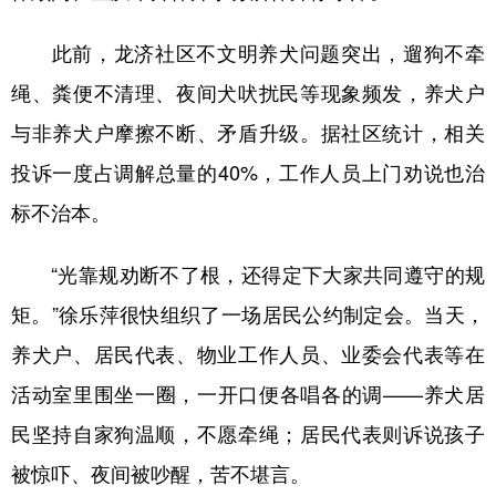
此前，龙济社区不文明养犬问题突出，遛狗不牵
绳、粪便不清理、夜间犬吠扰民等现象频发，养犬户
与非养犬户摩擦不断、矛盾升级。据社区统计，相关
投诉一度占调解总量的40%，工作人员上门劝说也治
标不治本。
“光靠规劝断不了根，还得定下大家共同遵守的规
矩。”徐乐萍很快组织了一场居民公约制定会。当天，
养犬户、居民代表、物业工作人员、业委会代表等在
活动室里围坐一圈，一开口便各唱各的调——养犬居
民坚持自家狗温顺，不愿牵绳；居民代表则诉说孩子
被惊吓、夜间被吵醒，苦不堪言。