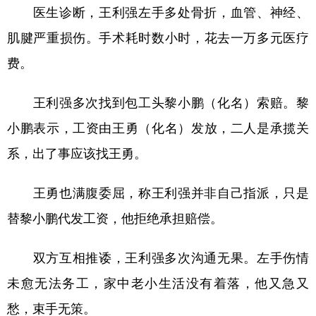
医生诊断，王利强左手多处骨折，血管、神经、
肌腱严重损伤。手术耗时数小时，花去一万多元医疗
费。
王利强多次找到包工头黎小鹏（化名）索赔。黎
小鹏表示，工资由王勇（化名）发放，二人是承揽关
系，出了事应该找王勇。
王勇也满腹委屈，称王利强并非自己指派，只是
替黎小鹏代发工资，他拒绝承担赔偿。
双方互相推诿，王利强多次沟通无果。左手伤情
未愈无法务工，家中老小生活没有着落，他又急又
愁，束手无策。