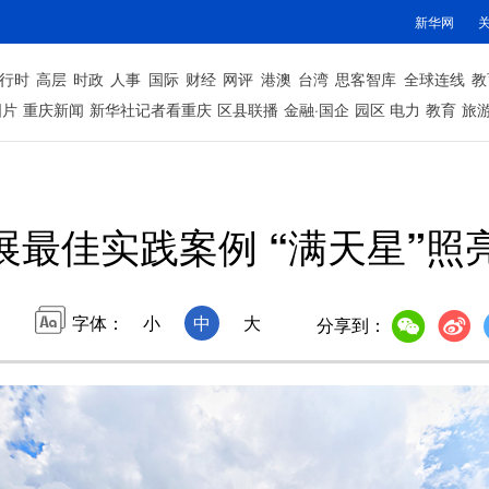
新华网
行时
高层
时政
人事
国际
财经
网评
港澳
台湾
思客智库
全球连线
教
图片
重庆新闻
新华社记者看重庆
区县联播
金融·国企
园区
电力
教育
旅
展最佳实践案例 “满天星”照
字体：
小
中
大
分享到：