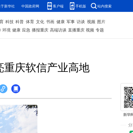
关于新华社
中国政府网
客户端
手机版
站内搜索
育
科技
科普
体育
文化
书画
健康
军事
访谈
视频
图片
游
环境
健康
应急
播报重庆
高端访谈
直播重庆
视频
专题
亮重庆软信产业高地