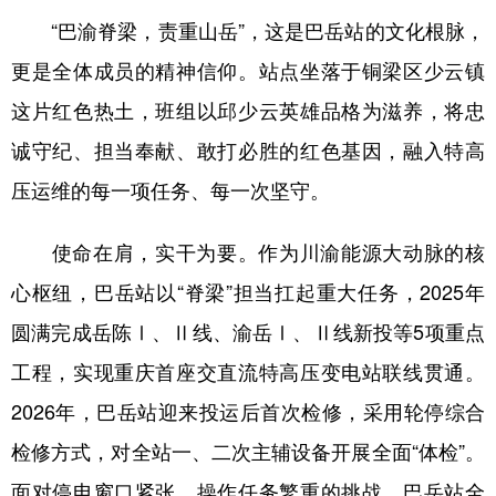
“巴渝脊梁，责重山岳”，这是巴岳站的文化根脉，
更是全体成员的精神信仰。站点坐落于铜梁区少云镇
这片红色热土，班组以邱少云英雄品格为滋养，将忠
诚守纪、担当奉献、敢打必胜的红色基因，融入特高
压运维的每一项任务、每一次坚守。
使命在肩，实干为要。作为川渝能源大动脉的核
心枢纽，巴岳站以“脊梁”担当扛起重大任务，2025年
圆满完成岳陈Ⅰ、Ⅱ线、渝岳Ⅰ、Ⅱ线新投等5项重点
工程，实现重庆首座交直流特高压变电站联线贯通。
2026年，巴岳站迎来投运后首次检修，采用轮停综合
检修方式，对全站一、二次主辅设备开展全面“体检”。
面对停电窗口紧张、操作任务繁重的挑战，巴岳站全