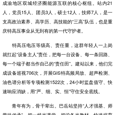
成渝地区双城经济圈能源互联的核心枢纽。站内21
人，党员15人、团员3人，硕士12人，技师7人，是一
支高政治素养、高学历、高技能的“三高”队伍，也是重
庆特高压事业从无到有的第一代守护者。
特高压电压等级高、责任重，这群年轻人一上岗
就扛起“设备主人”责任，把每一台设备、每一条回路、
每一个端子都当作自己的“责任田”。建站以来，他们完
成设备巡视706次，开展GIS特高频局放、超声检测、
油色谱分析等专项检测1522次，24小时监盘值守、快
速响应消缺，用“严、细、实、恒”守住安全底线。
青年有为，骨干辈出。巴岳站坚持“人才强基、师
带徒传承”，把一线当课堂、把设备当教材，快速培育