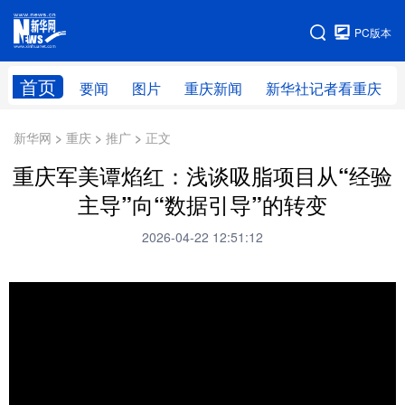
手机版
PC版本
网站地图
首页
要闻
图片
重庆新闻
新华社记者看重庆
新华网 > 重庆 > 推广 > 正文
重庆军美谭焰红：浅谈吸脂项目从“经验
主导”向“数据引导”的转变
2026-04-22 12:51:12