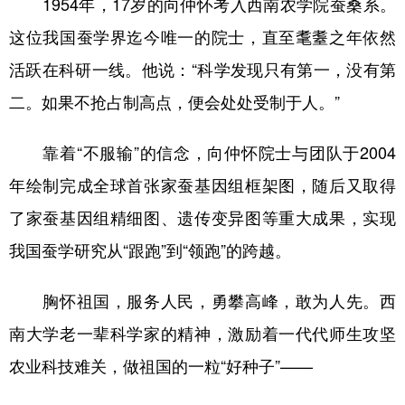
1954年，17岁的向仲怀考入西南农学院蚕桑系。
这位我国蚕学界迄今唯一的院士，直至耄耋之年依然
活跃在科研一线。他说：“科学发现只有第一，没有第
二。如果不抢占制高点，便会处处受制于人。”
靠着“不服输”的信念，向仲怀院士与团队于2004
年绘制完成全球首张家蚕基因组框架图，随后又取得
了家蚕基因组精细图、遗传变异图等重大成果，实现
我国蚕学研究从“跟跑”到“领跑”的跨越。
胸怀祖国，服务人民，勇攀高峰，敢为人先。西
南大学老一辈科学家的精神，激励着一代代师生攻坚
农业科技难关，做祖国的一粒“好种子”——