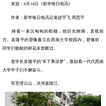
来源：4月14日《新华每日电讯》
作者：新华每日电讯记者赵宇飞 周思宇
捧着一束沉甸甸的稻穗，他目光炯炯，直视前
方。袁隆平的塑像矗立在西南大学校园内，塑像前，
同学们敬献的鲜花未曾断过。
老学长袁隆平的“禾下乘凉梦”，激励着一代代西南
大学学子们不懈奋斗。
苍苍缙云山，泱泱嘉陵江。