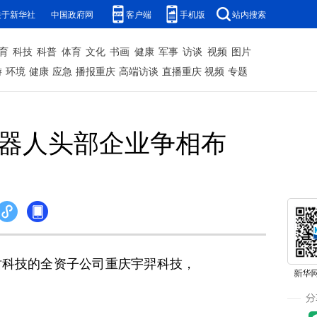
关于新华社
中国政府网
客户端
手机版
站内搜索
育
科技
科普
体育
文化
书画
健康
军事
访谈
视频
图片
游
环境
健康
应急
播报重庆
高端访谈
直播重庆
视频
专题
机器人头部企业争相布
树科技的全资子公司重庆宇羿科技，