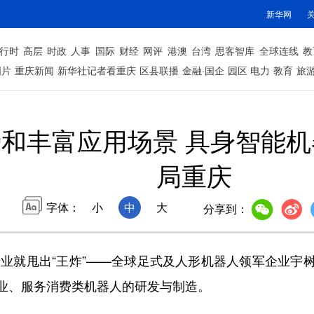
新华网
行时
高层
时政
人事
国际
财经
网评
港澳
台湾
思客智库
全球连线
教
图片
重庆新闻
新华社记者看重庆
区县联播
金融·国企
园区
电力
教育
旅
和丰富应用场景 具身智能
局重庆
字体：
小
中
大
分享到：
业就甩出“王炸”——全球足式及人形机器人领军企业宇
业、服务消费类机器人的研发与制造。