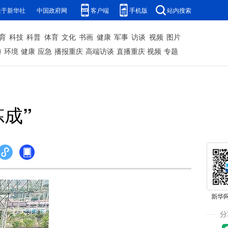
关于新华社
中国政府网
客户端
手机版
站内搜索
育
科技
科普
体育
文化
书画
健康
军事
访谈
视频
图片
游
环境
健康
应急
播报重庆
高端访谈
直播重庆
视频
专题
成”