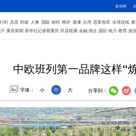
新华网
行时
高层
时政
人事
国际
财经
网评
港澳
台湾
思客智库
全球连线
教
图片
重庆新闻
新华社记者看重庆
区县联播
金融·国企
园区
电力
教育
旅
中欧班列第一品牌这样“炼
字体：
小
中
大
分享到：