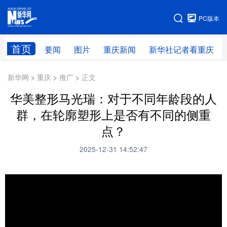
手机版
PC版本
网站地图
首页
要闻
图片
重庆新闻
新华社记者看重庆
新华网 > 重庆 > 推广 > 正文
华美整形马光瑞：对于不同年龄段的人
群，在轮廓塑形上是否有不同的侧重
点？
2025-12-31 14:52:47