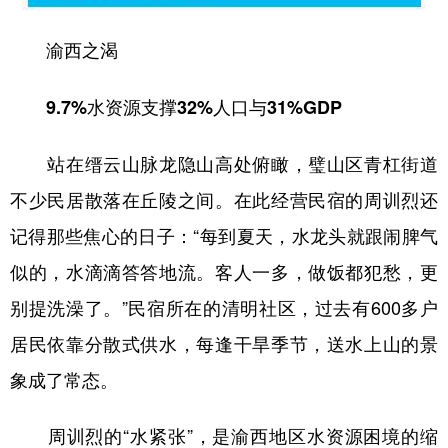
渝西之渴
9.7%水资源支撑32%人口与31%GDP
站在缙云山脉龙隐山高处俯瞰，璧山区青杠街道
不少民居散落在丘陵之间。在此经营民宿的周训烈还
记得那些焦心的日子：“每到夏天，水龙头就跟闹脾气
似的，水滴滴答答地流。客人一多，做饭都犯愁，更
别提洗澡了。”民宿所在的清明社区，过去有600多户
居民依靠分散式供水，每逢干旱季节，送水上山的景
象成了常态。
周训烈的“水紧张”，是渝西地区水资源困境的缩