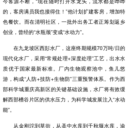
今客源不断，“现在随时打开水龙头，流水都是哗哗
的，客房满员我也接得住！”他计划扩建客房，增加特
色餐饮。而在清明社区，一批外出务工者正筹划返乡
创业，曾经的“水瓶颈”变成“水动力”。
在九龙坡区西彭水厂，这座终期规模70万吨/日的
现代化水厂，采用“常规处理+深度处理”工艺，出水水
质优于国家最新标准。厂内生物观察池中，鱼儿悠
游，构成“人防+技防+生物防”三重预警体系。作为西
部科学城重庆高新区的关键基础设施，水厂将有效缓
解西部槽谷片区的供水压力，为科学城发展注入“水动
能”。
从金刚沱到草街，从圣中水库到千秋堰水库，渝