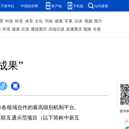
关于新华社
中国政府网
客户端
手机版
站内搜索
育
科技
科普
体育
文化
书画
健康
军事
访谈
视频
图片
游
环境
健康
应急
播报重庆
高端访谈
直播重庆
视频
专题
成果”
筹各领域合作的最高级别机制平台。
互联互通示范项目（以下简称中新互