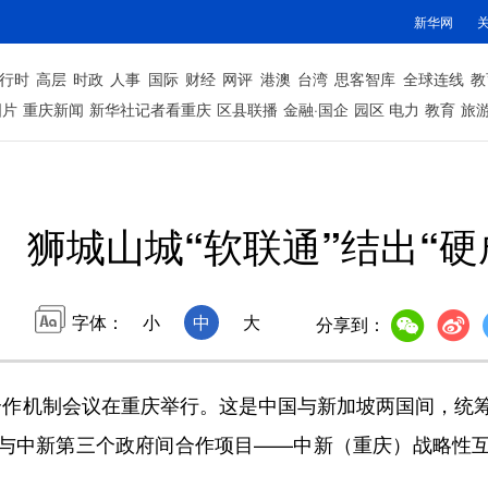
新华网
行时
高层
时政
人事
国际
财经
网评
港澳
台湾
思客智库
全球连线
教
图片
重庆新闻
新华社记者看重庆
区县联播
金融·国企
园区
电力
教育
旅
狮城山城“软联通”结出“硬
字体：
小
中
大
分享到：
边合作机制会议在重庆举行。这是中国与新加坡两国间，统
与中新第三个政府间合作项目——中新（重庆）战略性