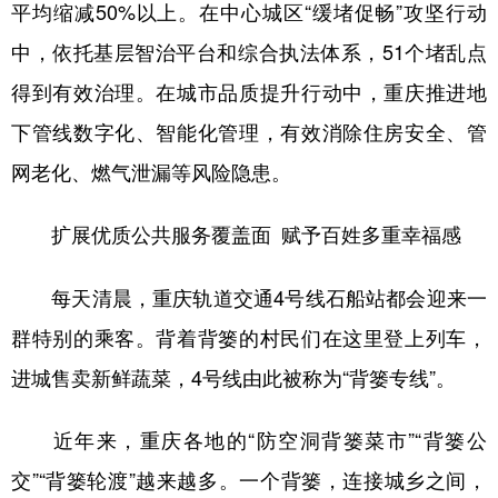
平均缩减50%以上。在中心城区“缓堵促畅”攻坚行动
中，依托基层智治平台和综合执法体系，51个堵乱点
得到有效治理。在城市品质提升行动中，重庆推进地
下管线数字化、智能化管理，有效消除住房安全、管
网老化、燃气泄漏等风险隐患。
扩展优质公共服务覆盖面 赋予百姓多重幸福感
每天清晨，重庆轨道交通4号线石船站都会迎来一
群特别的乘客。背着背篓的村民们在这里登上列车，
进城售卖新鲜蔬菜，4号线由此被称为“背篓专线”。
近年来，重庆各地的“防空洞背篓菜市”“背篓公
交”“背篓轮渡”越来越多。一个背篓，连接城乡之间，