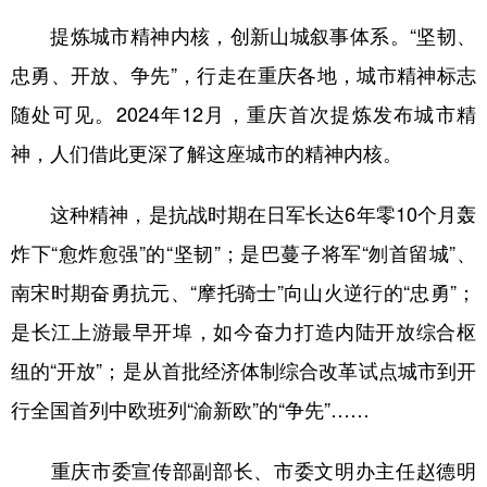
提炼城市精神内核，创新山城叙事体系。“坚韧、
忠勇、开放、争先”，行走在重庆各地，城市精神标志
随处可见。2024年12月，重庆首次提炼发布城市精
神，人们借此更深了解这座城市的精神内核。
这种精神，是抗战时期在日军长达6年零10个月轰
炸下“愈炸愈强”的“坚韧”；是巴蔓子将军“刎首留城”、
南宋时期奋勇抗元、“摩托骑士”向山火逆行的“忠勇”；
是长江上游最早开埠，如今奋力打造内陆开放综合枢
纽的“开放”；是从首批经济体制综合改革试点城市到开
行全国首列中欧班列“渝新欧”的“争先”……
重庆市委宣传部副部长、市委文明办主任赵德明