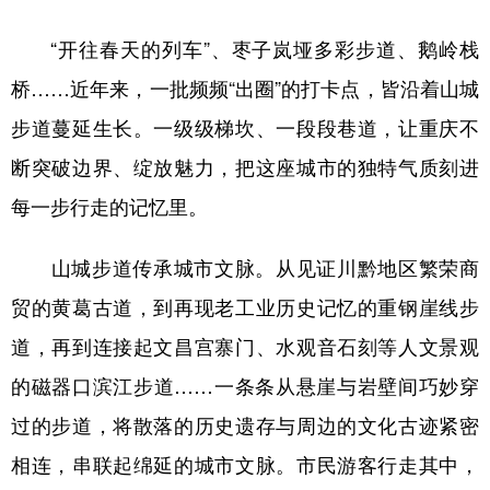
“开往春天的列车”、枣子岚垭多彩步道、鹅岭栈
桥……近年来，一批频频“出圈”的打卡点，皆沿着山城
步道蔓延生长。一级级梯坎、一段段巷道，让重庆不
断突破边界、绽放魅力，把这座城市的独特气质刻进
每一步行走的记忆里。
山城步道传承城市文脉。从见证川黔地区繁荣商
贸的黄葛古道，到再现老工业历史记忆的重钢崖线步
道，再到连接起文昌宫寨门、水观音石刻等人文景观
的磁器口滨江步道……一条条从悬崖与岩壁间巧妙穿
过的步道，将散落的历史遗存与周边的文化古迹紧密
相连，串联起绵延的城市文脉。市民游客行走其中，