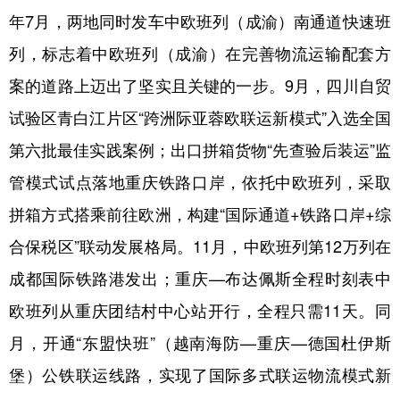
年7月，两地同时发车中欧班列（成渝）南通道快速班
列，标志着中欧班列（成渝）在完善物流运输配套方
案的道路上迈出了坚实且关键的一步。9月，四川自贸
试验区青白江片区“跨洲际亚蓉欧联运新模式”入选全国
第六批最佳实践案例；出口拼箱货物“先查验后装运”监
管模式试点落地重庆铁路口岸，依托中欧班列，采取
拼箱方式搭乘前往欧洲，构建“国际通道+铁路口岸+综
合保税区”联动发展格局。11月，中欧班列第12万列在
成都国际铁路港发出；重庆—布达佩斯全程时刻表中
欧班列从重庆团结村中心站开行，全程只需11天。同
月，开通“东盟快班”（越南海防—重庆—德国杜伊斯
堡）公铁联运线路，实现了国际多式联运物流模式新