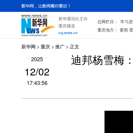
新华通讯社主办
总网栏目：
学习进
重庆频道
重庆地方：
要闻
cq.news.cn
新华网
>
重庆
> 推广 > 正文
迪邦杨雪梅
2025
12/02
17:43:56