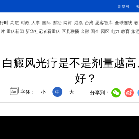
新华网
行时
高层
时政
人事
国际
财经
网评
港澳
台湾
思客智库
全球连线
教
图片
重庆新闻
新华社记者看重庆
区县联播
金融·国企
园区
电力
教育
旅
：白癜风光疗是不是剂量越高
好？
字体：
小
中
大
分享到：