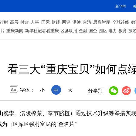
新华网
行时
高层
时政
人事
国际
财经
网评
港澳
台湾
思客智库
全球连线
教
图片
重庆新闻
新华社记者看重庆
区县联播
金融·国企
园区
电力
教育
旅
看三大“重庆宝贝”如何点
字体：
小
中
大
分享到：
山脆李、涪陵榨菜、奉节脐橙）通过技术升级等举措实现
成为山区库区强村富民的“金名片”