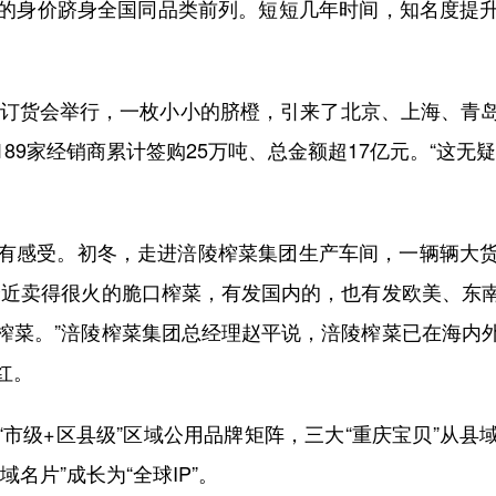
元的身价跻身全国同品类前列。短短几年时间，知名度提
订货会举行，一枚小小的脐橙，引来了北京、上海、青
89家经销商累计签购25万吨、总金额超17亿元。“这无
感受。初冬，走进涪陵榨菜集团生产车间，一辆辆大货
最近卖得很火的脆口榨菜，有发国内的，也有发欧美、东
榨菜。”涪陵榨菜集团总经理赵平说，涪陵榨菜已在海内
红。
级+区县级”区域公用品牌矩阵，三大“重庆宝贝”从县
名片”成长为“全球IP”。