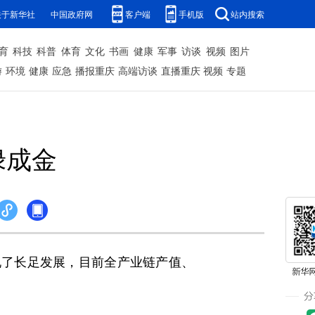
关于新华社
中国政府网
客户端
手机版
站内搜索
育
科技
科普
体育
文化
书画
健康
军事
访谈
视频
图片
游
环境
健康
应急
播报重庆
高端访谈
直播重庆
视频
专题
绿成金
了长足发展，目前全产业链产值、