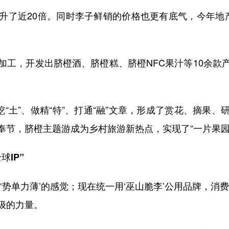
了近20倍。同时李子鲜销的价格也更有底气，今年地产
，开发出脐橙酒、脐橙糕、脐橙NFC果汁等10余款
土”、做精“特”、打通“融”文章，形成了赏花、摘果
奉节，脐橙主题游成为乡村旅游新热点，实现了“一片果园
IP”
单力薄’的感觉；现在统一用‘巫山脆李’公用品牌，消
级的力量。