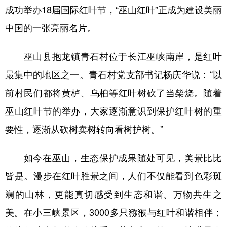
成功举办18届国际红叶节，“巫山红叶”正成为建设美丽
中国的一张亮丽名片。
巫山县抱龙镇青石村位于长江巫峡南岸，是红叶
最集中的地区之一。青石村党支部书记杨庆华说：“以
前村民们都将黄栌、乌桕等红叶树砍了当柴烧。随着
巫山红叶节的举办，大家逐渐意识到保护红叶树的重
要性，逐渐从砍树卖树转向看树护树。”
如今在巫山，生态保护成果随处可见，美景比比
皆是。漫步在红叶胜景之间，人们不仅能看到色彩斑
斓的山林，更能真切感受到生态和谐、万物共生之
美。在小三峡景区，3000多只猕猴与红叶和谐相伴；