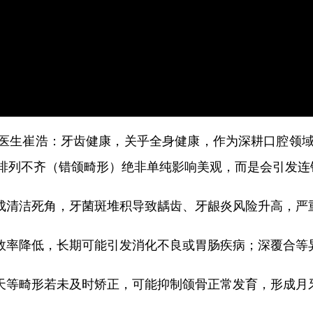
牙齿健康，关乎全身健康，作为深耕口腔领域
医生崔浩：
排列不齐（错颌畸形）绝非单纯影响美观，而是会引发连
清洁死角，牙菌斑堆积导致龋齿、牙龈炎风险升高，严
率降低，长期可能引发消化不良或胃肠疾病；深覆合等
等畸形若未及时矫正，可能抑制颌骨正常发育，形成月