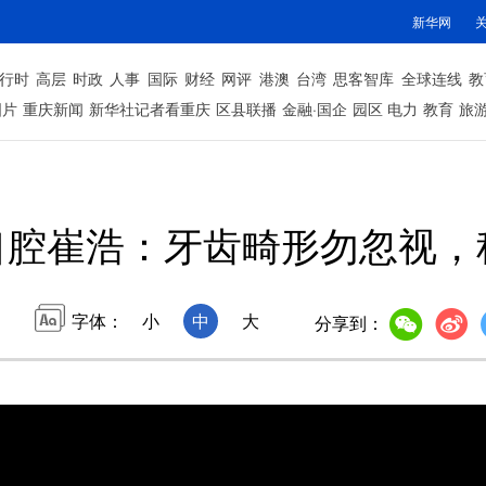
新华网
行时
高层
时政
人事
国际
财经
网评
港澳
台湾
思客智库
全球连线
教
图片
重庆新闻
新华社记者看重庆
区县联播
金融·国企
园区
电力
教育
旅
口腔崔浩：牙齿畸形勿忽视，
字体：
小
中
大
分享到：