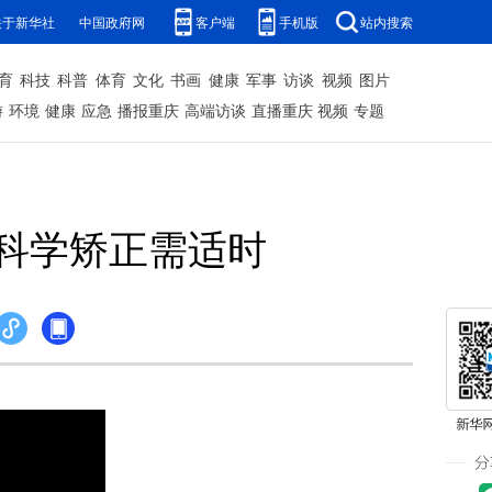
关于新华社
中国政府网
客户端
手机版
站内搜索
育
科技
科普
体育
文化
书画
健康
军事
访谈
视频
图片
游
环境
健康
应急
播报重庆
高端访谈
直播重庆
视频
专题
科学矫正需适时