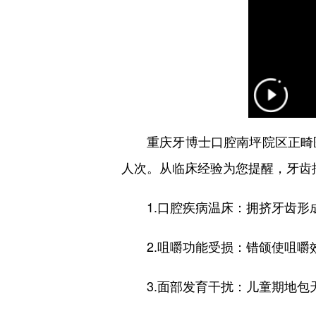
重庆牙博士口腔南坪院区正畸
人次。从临床经验为您提醒，牙齿
1.口腔疾病温床：拥挤牙齿形成
2.咀嚼功能受损：错颌使咀嚼效
3.面部发育干扰：儿童期地包天