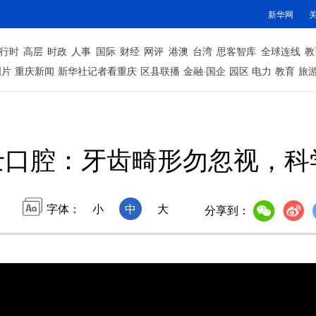
新华网
行时
高层
时政
人事
国际
财经
网评
港澳
台湾
思客智库
全球连线
教
图片
重庆新闻
新华社记者看重庆
区县联播
金融·国企
园区
电力
教育
旅
士口腔：牙齿畸形勿忽视，科
字体：
小
中
大
分享到：