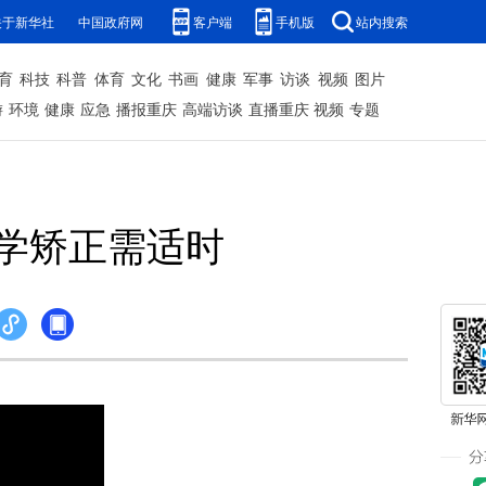
关于新华社
中国政府网
客户端
手机版
站内搜索
育
科技
科普
体育
文化
书画
健康
军事
访谈
视频
图片
游
环境
健康
应急
播报重庆
高端访谈
直播重庆
视频
专题
学矫正需适时