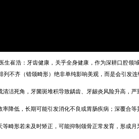
牙齿健康，关乎全身健康，作为深耕口腔领域
医生崔浩：
排列不齐（错颌畸形）绝非单纯影响美观，而是会引发连
清洁死角，牙菌斑堆积导致龋齿、牙龈炎风险升高，严
率降低，长期可能引发消化不良或胃肠疾病；深覆合等
等畸形若未及时矫正，可能抑制颌骨正常发育，形成月