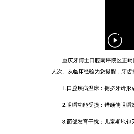
重庆牙博士口腔南坪院区正畸
人次。从临床经验为您提醒，牙齿
1.口腔疾病温床：拥挤牙齿形成
2.咀嚼功能受损：错颌使咀嚼效
3.面部发育干扰：儿童期地包天