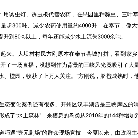
：用诱虫灯、诱虫板代替农药，在果园里种豌豆、三叶草
量超300吨、减少农药使用量约4000升。在奉节，像
提升到80%以上，每年还能减少水土流失3000余吨。
来。大坝村村民方刚原本在奉节县城打拼，看到家乡
里开了一场直播，没想到作为背景的三峡风光竟吸引了大
水、橙园，收获了上万人关注。”方刚说，脐橙成熟时，
。
态变化案例还有很多。开州区汉丰湖曾是三峡库区的消
成了“水上森林”，来栖息的鸟类从2010年的144种增加
遇“壹元剧场”的群众现场竞技。今夏以来，由政府主