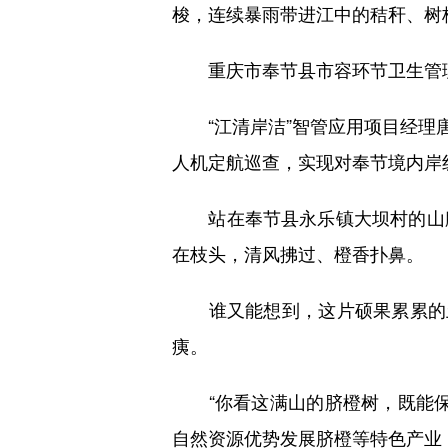
梭，连续暴雨带进江中的秸秆、树枝
重庆市奉节县市容环节卫生管理所
“江清岸洁”智管应用项目经理唐小
人机定航巡查，实现对奉节境内岸
站在奉节县永乐镇大坝村的山腰
在枝头，清风拂过、橙香扑鼻。
谁又能想到，这片硕果累累的土
痍。
“你看这满山的脐橙树，既能保
自然资源优势发展脐橙等特色产业，