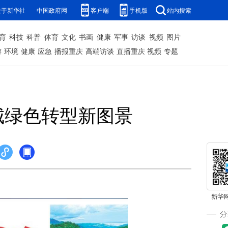
关于新华社
中国政府网
客户端
手机版
站内搜索
育
科技
科普
体育
文化
书画
健康
军事
访谈
视频
图片
游
环境
健康
应急
播报重庆
高端访谈
直播重庆
视频
专题
城绿色转型新图景