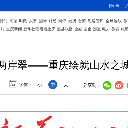
新华网
行时
高层
时政
人事
国际
财经
网评
港澳
台湾
思客智库
全球连线
教
图片
重庆新闻
新华社记者看重庆
区县联播
金融·国企
园区
电力
教育
旅
两岸翠——重庆绘就山水之
字体：
小
中
大
分享到：