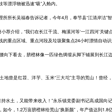
等漂浮物被迅速“吸”入舱内。
所长吴福春告诉记者，今年4月，奉节县“江清岸洁”智
荐介绍，“我们在长江干流、梅溪河等‘一江四河’关键点
线的重点区域、重点河段及垃圾聚集点24小时漂情自动识
向下看去，脐橙林像一匹绿色绸缎从脚下铺展到长江边
地曾是红苕、洋芋、玉米“三大坨”主导的荒山！曾经，
持水土，又能带来收入！”永乐镇党委副书记高成国向记
如今，1.2万亩脐橙林给荒山“换新颜”，年产值达到1.8