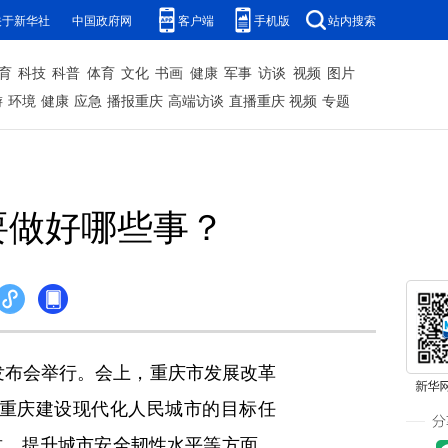
关于新华社
中国政府网
客户端
手机版
站内搜索
育
科技
科普
体育
文化
书画
健康
军事
访谈
视频
图片
游
环境
健康
应急
播报重庆
高端访谈
直播重庆
视频
专题
要做好哪些事？
发布会举行。会上，重庆市发展改革
重庆建设现代化人民城市的目标任
质、提升城市安全韧性水平等方面，