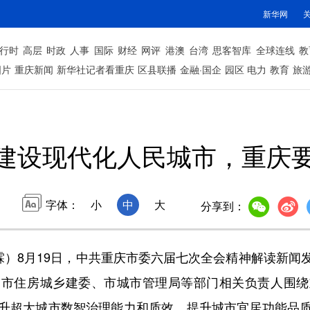
新华网
行时
高层
时政
人事
国际
财经
网评
港澳
台湾
思客智库
全球连线
教
图片
重庆新闻
新华社记者看重庆
区县联播
金融·国企
园区
电力
教育
旅
建设现代化人民城市，重庆
字体：
小
中
大
分享到：
）8月19日，中共重庆市委六届七次全会精神解读新闻
、市住房城乡建委、市城市管理局等部门相关负责人围绕
升超大城市数智治理能力和质效、提升城市宜居功能品