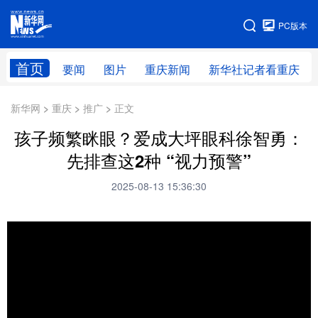
手机版
PC版本
网站地图
首页
要闻
图片
重庆新闻
新华社记者看重庆
新华网 > 重庆 > 推广 > 正文
孩子频繁眯眼？爱成大坪眼科徐智勇：
先排查这2种 “视力预警”
2025-08-13 15:36:30