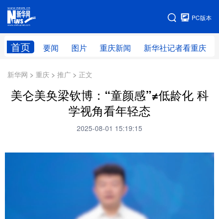
手机版
PC版本
网站地图
首页
要闻
图片
重庆新闻
新华社记者看重庆
新华网 > 重庆 > 推广 > 正文
美仑美奂梁钦博：“童颜感”≠低龄化 科
学视角看年轻态
2025-08-01 15:19:15