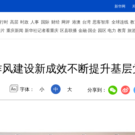
新华网
行时
高层
时政
人事
国际
财经
网评
港澳
台湾
思客智库
全球连线
教
图片
重庆新闻
新华社记者看重庆
区县联播
金融·国企
园区
电力
教育
旅
作风建设新成效不断提升基层
字体：
小
中
大
分享到：