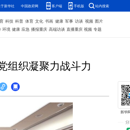
关于新华社
中国政府网
客户端
手机版
站内搜索
育
科技
科普
体育
文化
书画
健康
军事
访谈
视频
图片
游
环境
健康
应急
播报重庆
高端访谈
直播重庆
视频
专题
党组织凝聚力战斗力