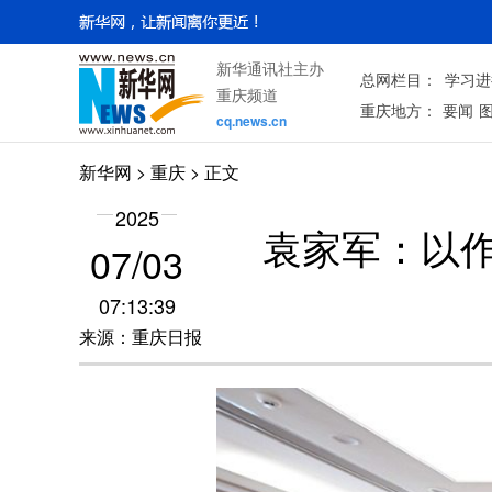
新华通讯社主办
总网栏目：
学习进
重庆频道
重庆地方：
要闻
cq.news.cn
新华网
>
重庆
> 正文
2025
袁家军：以
07/03
07:13:39
来源：重庆日报