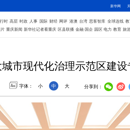
新华网
行时
高层
时政
人事
国际
财经
网评
港澳
台湾
思客智库
全球连线
教
图片
重庆新闻
新华社记者看重庆
区县联播
金融·国企
园区
电力
教育
旅
大城市现代化治理示范区建设
字体：
小
中
大
分享到：