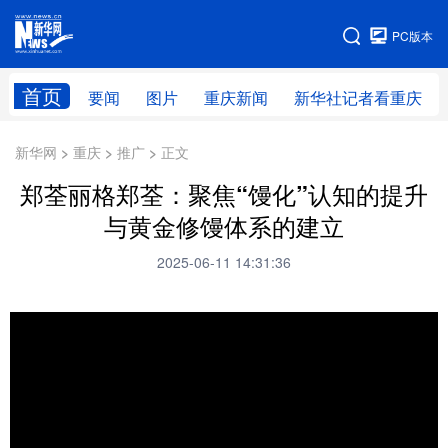
手机版
PC版本
网站地图
首页
要闻
图片
重庆新闻
新华社记者看重庆
新华网 > 重庆 > 推广 > 正文
郑荃丽格郑荃：聚焦“馒化”认知的提升
与黄金修馒体系的建立
2025-06-11 14:31:36