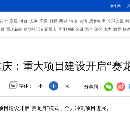
新华网
行时
高层
时政
人事
国际
财经
网评
港澳
台湾
思客智库
全球连线
教
图片
重庆新闻
新华社记者看重庆
区县联播
金融·国企
园区
电力
教育
旅
重庆：重大项目建设开启“赛龙
字体：
小
中
大
分享到：
建设开启“赛龙舟”模式，全力冲刺项目进展。