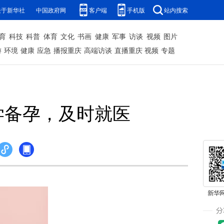
关于新华社
中国政府网
客户端
手机版
站内搜索
育
科技
科普
体育
文化
书画
健康
军事
访谈
视频
图片
游
环境
健康
应急
播报重庆
高端访谈
直播重庆
视频
专题
学备孕，及时就医