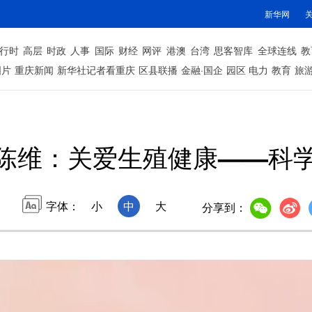
新华网
行时
高层
时政
人事
国际
财经
网评
港澳
台湾
思客智库
全球连线
教
图片
重庆新闻
新华社记者看重庆
区县联播
金融·国企
园区
电力
教育
旅
陈维：关爱生殖健康——科
字体：
小
中
大
分享到：