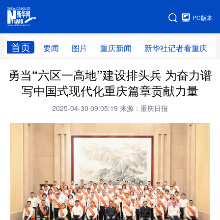
手机版
PC版本
网站地图
首页
要闻
图片
重庆新闻
新华社记者看重庆
勇当“六区一高地”建设排头兵 为奋力谱
写中国式现代化重庆篇章贡献力量
2025-04-30 09:05:19
来源：重庆日报