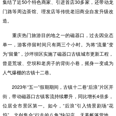
集结了近50个特色商家、引进首店30多家，还带动龙
门路等周边茶馆、理发店等传统老旧商业自发升级改
造。
重庆热门旅游目的地之一的磁器口，过去因业态
单一，游客停留时间只有两三个小时。为将“流量”变
为“留量”，沙坪坝区实施了磁器口古镇城市更新工程，
曾是荒坡、空坝和老房子的背街小巷，摇身一变成为
人气爆棚的古镇十二巷。
2023年“五一”假期期间，古镇十二巷“后浪”片区开
街，带动磁器口古镇客流持续攀升，同比增长4倍多，
位居全市景区第一。如今，“后浪”引入情景剧场“花
坞”、文创集合“行走的八角”快闪店、天幕帐篷营地、