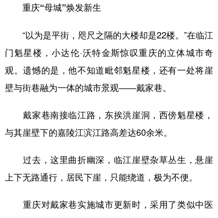
重庆“母城”焕发新生
“以为是平街，咫尺之隔的大楼却是22楼。”在临江
门魁星楼，小达伦·沃特金斯惊叹重庆的立体城市奇
观。遗憾的是，他不知道毗邻魁星楼，还有一处将崖
壁与街巷融为一体的城市景观——戴家巷。
戴家巷南接临江路，东挨洪崖洞，西傍魁星楼，
与其崖壁下的嘉陵江滨江路高差达60余米。
过去，这里曲折幽深，临江崖壁杂草丛生，悬崖
上下无路通行，居民下崖，只能绕道，极为不便。
重庆对戴家巷实施城市更新时，采用了类似中医