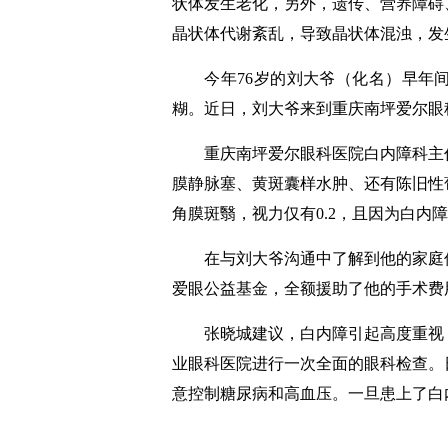
状体发生老化，另外，遗传、营养障碍
晶状体代谢紊乱，导致晶状体混浊，发
今年76岁的刘大爷（化名）早年间
糊。近日，刘大爷来到重庆南坪爱尔眼
重庆南坪爱尔眼科医院白内障科主任
膜静脉塞、黄斑囊样水肿、还有陈旧性
角膜斑翳，视力仅有0.2，且因为白内
在与刘大爷沟通中了解到他的家庭仅
爱眼公益基金，全额援助了他的手术费
张晓城建议，白内障引起高度重视，
业眼科医院进行一次全面的眼科检查。
意控制糖尿病和高血压。一旦患上了白