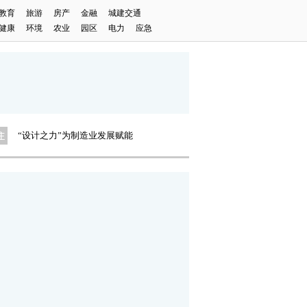
教育
旅游
房产
金融
城建交通
“设计之力”为制造业发展赋能
健康
环境
农业
园区
电力
应急
“农”情相伴 向“绿”而行
重庆环投集团首届摄影大赛启动
微纪录·重庆故事
重庆制造业“新含量”里的新气象
2023中国（悦来）体教融合大会
凯德青少年创想家公益项目系列活动
麻辣舌尖上的“手艺人”
“设计之力”为制造业发展赋能
“农”情相伴 向“绿”而行